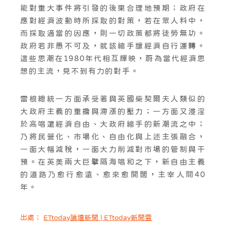
能對重大事件將引發的後果合理地預期；政府在
應對經濟波動時所採取的對策，若在眾人料中，
而採取適當的因應，則一切政策都將徒勞無功。
政府若非愚不可及，就該縮手讓經濟自行運轉。
這些思潮在1980年代相互輝映，蔚為當代經濟思
想的主流，見不到有力的對手。
雷根總統一方面承受著與英國柴契爾夫人類似的
大政府主義的重擔與滯漲的壓力；一方面又浸淫
於高唱還經濟自由、大政府縮手的新潮流之中；
乃將民營化、市場化、自由化與上述主張融合，
一面大幅減稅，一面大力削減對市場的管制與干
預。在英美兩大巨擘隔海唱和之下，新自由主義
的道路乃愈行愈遠、愈來愈開闊，主宰人間40
年。
出處：
ETtoday論壇新聞 | ETtoday新聞雲