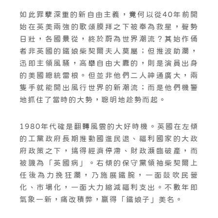
如此罪孽深重的新自由主義，竟何以從40年前開
始在英美兩強的歌頌膜拜之下被奉為救星，聲勢
日壯，各國景從，終於蔚為世界潮流？其始作俑
者非英國的鐵娘柴契爾夫人莫屬；但推波助瀾，
迅即主領風騷，高舉自由大纛的，則是演員出身
的美國總統雷根。但並非他們二人神通廣大，兩
隻手就能開出風行世界的新潮流；而是他們機警
地抓住了當時的大勢，聰明地趁勢而起。
1980年代確是翻轉風雲的大好時機。英國在左傾
的工黨政府長期推動國進民退、福利國家的大政
府政策之下，搞得經濟停滯、財政瀕臨破產，而
被譏為「英國病」。右傾的保守黨領袖柴契爾上
任後為力挽狂瀾，乃施展鐵腕，一面鼓吹民營
化、市場化，一面大力縮減福利支出。不數年即
氣象一新，痛改積弊，贏得「鐵娘子」美名。