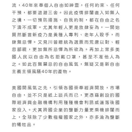
流，40年來奉個人自由如神靈，任何約束、任何
干預，都要退避三舍。因此疫情排闥直入如無人
之境，一切預防措施、自我約制，都在自由之名
下潰不成軍。尤其年輕人更是放肆妄為，一開始
貿然斷言新疫乃是黃種人專利、老年人殺手，而
肆無忌憚。又見川普總統為選票而荒唐以對、輕
忽鄙視，更加無所忌憚為所欲為。再加上眾多美
國人民以自由為名拒戴口罩，甚至不准他人為
之。如此百無禁忌的自由風氣，無疑又是新自由
主義主領風騷40年的產物。
美國開風氣之先，引領各國崇奉經濟開放，市場
自由，並不只是紙上談兵而已，更憑藉創設的國
際經濟與金融機構利用種種機會利誘威逼落後國
家投入。犬其跨國企業的壟斷力量更乘機排闥而
上，全球除了少數極權國家之外，亦多淪為壟斷
的犧牲品。