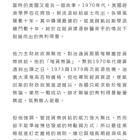
當時的美國又是另一個故事。1970年代，美國經
濟學界百花齊放，新流派紛紛破士而出，各領風
騷數十年。其中鋒頭最健的，就是與凱因斯學派
纏鬥數十年，終於在經濟滯漲群醫束手的情况下
脱穎而出的弗利得曼。
他力主財政政策無效，對治通貨膨脹唯賴嚴控貨
幣供給。他的「唯貨幣論」，熬到1970年代總算
遇到出頭之日。1973與1979兩次能源危機，油
價大漲推高百物價格，但也導致經濟衰退，使凱
因斯的財政政策進退維谷，各國只能求助於唯貨
幣論。果然一戰成功，辯才無礙的弗利得曼聲譽
鵲起，氣勢無人能敵。
但他強調，管控貨幣供給的威力強大無比，然而
卻不能準確預估發威的時點與方式；所以最佳策
略就是訂定嚴格的規則，讓它跟隨長期經濟成長