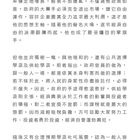
率穩定地增長，輕易不加擾亂。不僅貨幣政策如
是，政府的大黑手必須完全退出市場，讓它自由
運作，容許企業盡其全力追求最大利潤。這才是
他的思想主軸，隨著他的聲名大噪，遂令經濟自
由的浪潮翻騰而起，他也成了最受矚目的掌旗
手。
但他並非獨樹一幟，與他唱和的，還有公共選擇
學派及供給學派。前者指出，政府官員的做為，
跟一般人一樣，都是依其本身利害而做的選擇；
若不昧於此，將人民的身家性命盡皆託付，必得
不償失。因此，政府的手退得愈遠愈好。供給學
派則主張，經濟興衰决於工作者的勤奮與投資者
的積極，對二者宜獎不宜罰；而課稅就是最大的
懲罰。因而減輕租稅負擔，方可鼓勵大家努力工
作、投資者勇於投資，經濟自會蓬勃興旺。
隨後又有合理預期學派叱吒風雲，認為一般人皆