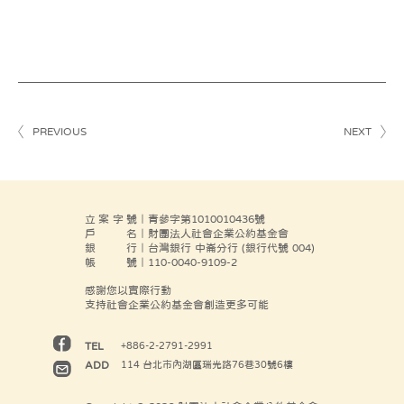
PREVIOUS
NEXT
立案字號
｜青參字第1010010436號
戶名
｜財團法人社會企業公約基金會
銀行
｜台灣銀行 中崙分行 (銀行代號 004)
帳號
｜110-0040-9109-2
感謝您以實際行動
支持社會企業公約基金會創造更多可能
TEL
+886-2-2791-2991
ADD
114 台北市內湖區瑞光路76巷30號6樓