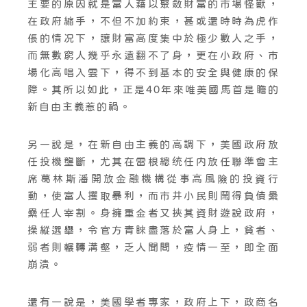
主要的原因就是富人藉以聚斂財富的市場怪獸，
在政府縮手，不但不加約束，甚或還時時為虎作
倀的情况下，讓財富高度集中於極少數人之手，
而無數窮人幾乎永遠翻不了身，更在小政府、市
場化高唱入雲下，得不到基本的安全與健康的保
障。其所以如此，正是40年來唯美國馬首是瞻的
新自由主義惹的禍。
另一說是，在新自由主義的高調下，美國政府放
任投機壟斷，尤其在雷根總统任内放任聯準會主
席葛林斯潘開放金融機構從事高風險的投資行
動，使富人攫取暴利，而市井小民則鬧得負債纍
纍任人宰割。身擁重金者又挾其資財遊說政府，
操縱選舉，令官方青睞盡落於富人身上，貧者、
弱者則輾轉溝壑，乏人聞問，疫情一至，即全面
崩潰。
還有一說是，美國學者專家，政府上下，政商名