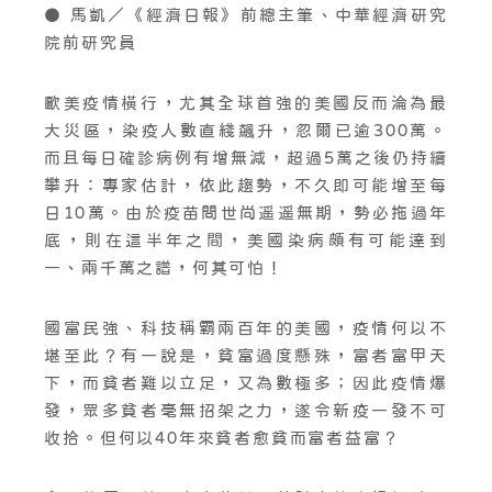
● 馬凱／《經濟日報》前總主筆、中華經濟研究
院前研究員
歐美疫情橫行，尤其全球首強的美國反而淪為最
大災區，染疫人數直綫飆升，忽爾已逾300萬。
而且每日確診病例有增無減，超過5萬之後仍持續
攀升：專家估計，依此趨勢，不久即可能增至每
日10萬。由於疫苗問世尚遥遥無期，勢必拖過年
底，則在這半年之間，美國染病頗有可能達到
一、兩千萬之譜，何其可怕！
國富民強、科技稱霸兩百年的美國，疫情何以不
堪至此？有一說是，貧富過度懸殊，富者富甲天
下，而貧者難以立足，又為數極多；因此疫情爆
發，眾多貧者毫無招架之力，遂令新疫一發不可
收拾。但何以40年來貧者愈貧而富者益富？