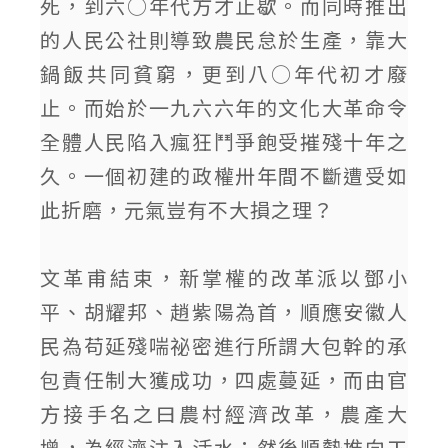
死，到六○年代方才止歇。而同時推出
的人民公社則導致農民怠於生產，靠大
鍋飯共同貧窮，更到八○年代初才廢
止。而始於一九六六年的文化大革命令
全體人民陷入瘋狂鬥爭飽受摧殘十年之
久。一個初建的政權卅年間不斷遭受如
此折磨，元氣豈有不大損之理？
文革甫結束，新掌權的改革派以鄧小
平、胡耀邦、趙紫陽為首，順應安徽人
民為苟延殘喘祕密進行所謂大包幹的承
包責任制大獲成功，四處蔓延，而由官
方接手名之曰農村經濟改革，農產大
增，為經濟注入活水；然後順勢推向工