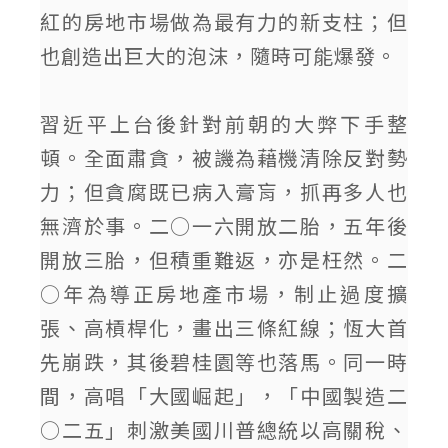
紅的房地市場做為最有力的新支柱；但
也創造出巨大的泡沫，隨時可能爆發。
習近平上台後針對前朝的大弊下手整
頓。全面肅貪，被譏為藉機清除反對勢
力；但貪腐既已病入膏肓，抓再多人也
無濟於事。二○一六開放二胎，五年後
開放三胎，但積重難返，亦是枉然。二
○年為導正房地產市場，制止過度擴
張、高槓桿化，畫出三條紅線；恆大首
先崩跌，其後碧桂園等也落馬。同一時
間，高唱「大國崛起」，「中國製造二
○二五」刺激美國川普總統以高關稅、