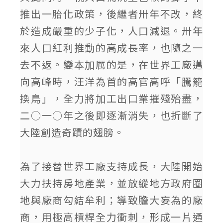
推出一胎化政策，後繼者卅年不改，終
於造成嚴重的少子化，人口減退。卅年
來人口紅利推動的高成長率，也隨之一
去不返。變本加厲的是，在世界工廠邁
向高峰時，汪洋為首的高官高呼「騰籠
換鳥」，全力將加工出口業摧殘殆盡，
二○一○年之後即逐漸消失，也折斷了
大陸創造奇蹟的翅膀。
為了接替世界工廠支持成長，大陸開始
大力扶持房地產業，並放縱地方政府圈
地與廠商勾結牟利；導致膽大妄為的廠
商，用極高槓桿全力衝刺，形成一片通