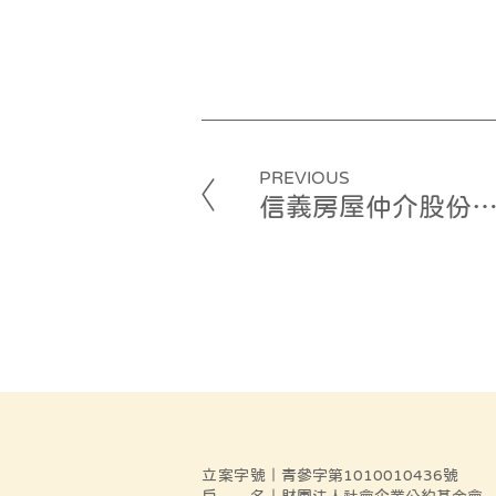
PREVIOUS
信義房屋仲介股份有限公
立案字號
｜青參字第1010010436號
戶名
｜財團法人社會企業公約基金會