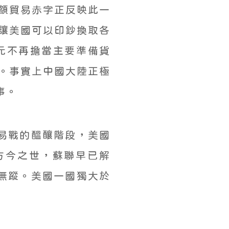
額貿易赤字正反映此一
讓美國可以印鈔換取各
元不再擔當主要準備貨
。事實上中國大陸正極
事。
易戰的醞釀階段，美國
方今之世，蘇聯早已解
失無蹤。美國一國獨大於