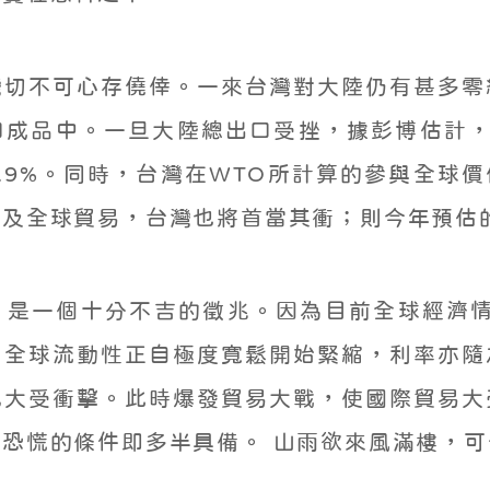
灣切不可心存僥倖。一來台灣對大陸仍有甚多零
口成品中。一旦大陸總出口受挫，據彭博估計，
.9%。同時，台灣在WTO所計算的參與全球價值
損及全球貿易，台灣也將首當其衝；則今年預估
是一個十分不吉的徵兆。因為目前全球經濟情
。全球流動性正自極度寬鬆開始緊縮，利率亦隨
已大受衝擊。此時爆發貿易大戰，使國際貿易大
恐慌的條件即多半具備。 山雨欲來風滿樓，