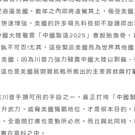
已直逼美國，數年之內即將凌駕其上，極受美
也快速增強，美國的許多領先科技却不旋踵即出
國大陸聲言「中國製造2025」會脫胎換骨
孰不可忍!尤其，這些緊追美國而為世界其他
自美國；因為川普乃強力譴責中國大陸以剽竊、
。這也是美國展開貿易戰所揭出的主要罪狀與打
川普手頭可用的手段之一，真正打垮「中國製
提升武力，威脅美國獨霸地位，才是根本目的。
免。全面開打應也是勢所必然。而且與此同時，
，實在意料之中。