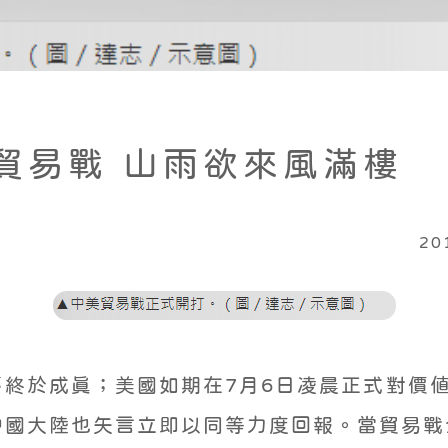
美貿易戰 山雨欲來風滿樓
20
終於成真；美國如期在7月6日凌晨正式對價
中國大陸也矢言立即以同等力度回報。當貿易