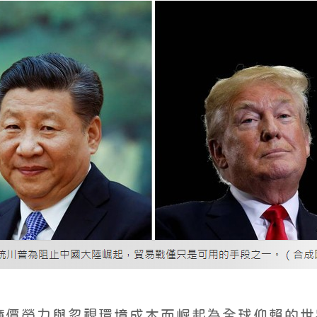
廉價勞力與忽視環境成本而崛起為全球仰賴的