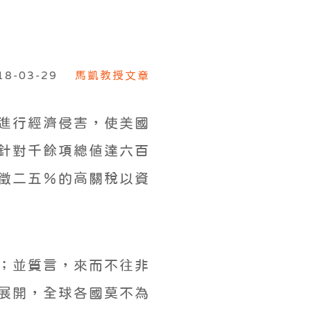
18-03-29
馬凱教授文章
進行經濟侵害，使美國
，針對千餘項總值達六百
徵二五％的高關稅以資
；並質言，來而不往非
展開，全球各國莫不為