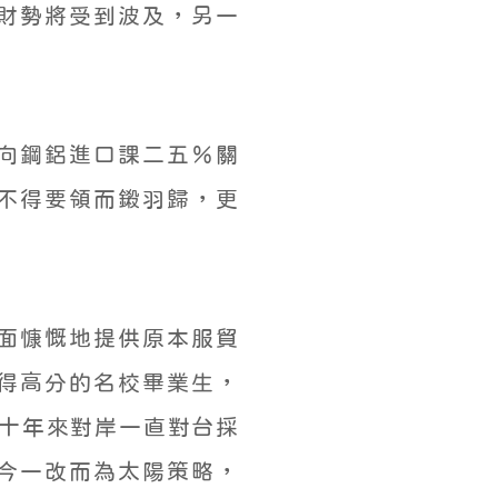
財勢將受到波及，另一
向鋼鋁進口課二五％關
不得要領而鎩羽歸，更
面慷慨地提供原本服貿
得高分的名校畢業生，
數十年來對岸一直對台採
今一改而為太陽策略，