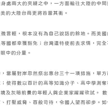
灣身處兩大的夾縫之中，一方面輸往大陸的中間
銷美的大陸台商更將首當其衝。
人微言輕，根本沒有為自己說話的餘地。而美國
澳等國都幸獲豁免；台灣遣特使前去求情，完全
府眼中的分量。
的，當屬對岸忽然祭出惠台三十一項措施，單方
施；使得數以百計的高等知識分子、高中學測奪
境及灰暗前景的年輕人與企業家躍躍欲試。 
厲、打壓威脅、百般苛待，令國人望而卻步。如