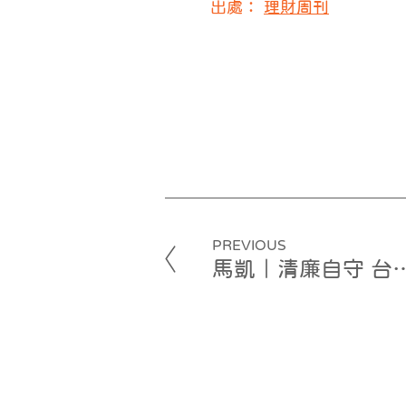
出處：
理財周刊
PREVIOUS
馬凱｜清廉自守 台