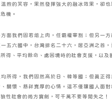
出溫煦的笑容，果然發揮強大的融冰效果，卻也
大危機。
一方面我們固若俎上肉，任霸權宰割；但另一方
在一五六國中，台灣排名二十六，居亞洲之首，
均所得、平均餘命、處困境時的社會支援，以及
人均所得，我們固然高於日、韓等國；但真正得
情、關懷、慈祥寬厚的心情。這不僅讓國人面對
制狼性社會的尚方寶劍，可千萬不要等閒失之！