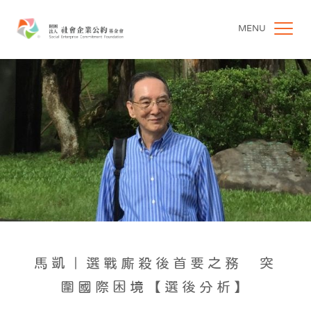
MENU
馬凱｜選戰廝殺後首要之務 突
圍國際困境【選後分析】