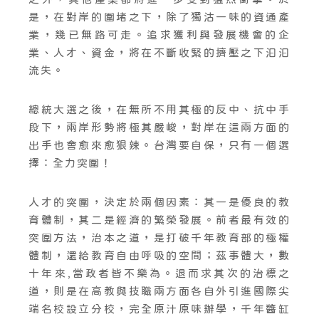
是，在對岸的圍堵之下，除了獨沽一味的資通產
業，幾已無路可走。追求獲利與發展機會的企
業、人才、資金，將在不斷收緊的擠壓之下汩汩
流失。
總統大選之後，在無所不用其極的反中、抗中手
段下，兩岸形勢將極其嚴峻，對岸在這兩方面的
出手也會愈來愈狠辣。台灣要自保，只有一個選
擇：全力突圍！
人才的突圍，決定於兩個因素：其一是優良的教
育體制，其二是經濟的繁榮發展。前者最有效的
突圍方法，治本之道，是打破千年教育部的極權
體制，還給教育自由呼吸的空間；茲事體大，數
十年來,當政者皆不樂為。退而求其次的治標之
道，則是在高教與技職兩方面各自外引進國際尖
端名校設立分校，完全原汁原味辦學，千年醬缸