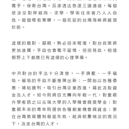
毒手，保衛台灣。反滲透法急速三讀通過，每個
欲涉足對岸經商、求學、學術往來者乃人人自
危，個個噤若寒蟬，一個死寂的台灣海峽將展現
於前。
這樣的敵對、鄙視，勢必招來報復，對台政策將
更加凌厲，手段也會毫不留情、招招見血。相信
朝野上下都應已有這樣的心理準備。
中共對台的手法十分清楚，一手擠壓、一手磁
吸。磁吸的手段不斷推陳出新；一開始以各種優
惠、補貼讓利，吸引台灣企業西進，藉此汲取資
金及人才。如今則將目光轉向年輕一代，對重視
升學者誘之以尖端大學的入學機會與獎學金；對
重視未來的青年則提供各種創業機會與資金；要
在台灣教育體制徹底失敗、經濟前景暗淡的現況
下，汲走台灣的人才。