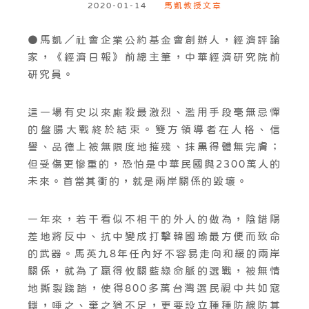
2020-01-14
馬凱教授文章
●馬凱／社會企業公約基金會創辦人，經濟評論
家，《經濟日報》前總主筆，中華經濟研究院前
研究員。
這一場有史以來廝殺最激烈、濫用手段毫無忌憚
的盤腸大戰終於結束。雙方領導者在人格、信
譽、品德上被無限度地摧殘、抹黑得體無完膚；
但受傷更慘重的，恐怕是中華民國與2300萬人的
未來。首當其衝的，就是兩岸關係的毀壞。
一年來，若干看似不相干的外人的做為，陰錯陽
差地將反中、抗中變成打擊韓國瑜最方便而致命
的武器。馬英九8年任內好不容易走向和緩的兩岸
關係，就為了贏得攸關藍綠命脈的選戰，被無情
地撕裂踐踏，使得800多萬台灣選民視中共如寇
讎，唾之、棄之猶不足，更要設立種種防線防其