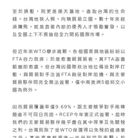
至於擠壓，則更是撲天蓋地，直取台灣的生命
綫。台灣地狹人稠，向賴貿易立國。數十年來經
濟騰飛，就是靠著內部的優秀人才惕勵奮發，以
及全國上下不畏險阻全力開拓國際市場。
但近年來WTO舉步維艱，各個國家與地區紛紛以
FTA自力救濟；於是愈重視貿易者，其FTA涵蓋
範圍即愈廣。但台灣因國際政治地位備受對岸打
壓，與貿易對手洽簽FTA飽受對岸阻撓，與主要
貿易夥伴間完全無法簽署，僅中南美洲5個邦交小
國為例外。
因而貿易覆蓋率僅9.69%，跟主要競爭對手南韓
簡直不可同日而語。RCEP今年要正式簽署，屆時
我們的主要貿易夥伴幾乎盡在其中得享互免關稅
之利。台灣則除了受WTO保護得以免稅的資通業
之外，其他產業都將進一步受到猛烈衝擊。於