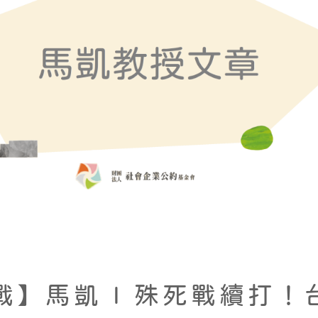
戰】馬凱 I 殊死戰續打！