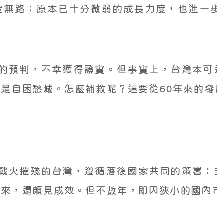
投無路；原本已十分微弱的成長力度，也進一步
我的預判，不幸獲得證實。但事實上，台灣本
是自困愁城。怎麼補救呢？這要從60年來的發
受戰火摧殘的台灣，遵循落後國家共同的策畧
下來，還頗見成效。但不數年，即因狹小的國內