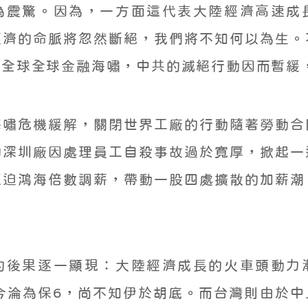
為震驚。因為，一方面這代表大陸經濟高速成
經濟的命脈將忽然斷絕，我們將不知何以為生。
發全球全球金融海嘯，中共的滅絕行動因而暫緩
海嘯危機緩解，關閉世界工廠的行動隨著勞動合
的深圳廠因處理員工自殺事故過於寬厚，掀起一
逼迫鴻海倍數調薪，帶動一股四處擴散的加薪潮
的後果逐一顯現：大陸經濟成長的火車頭動力
今淪為保6，尚不知伊於胡底。而台灣則由於