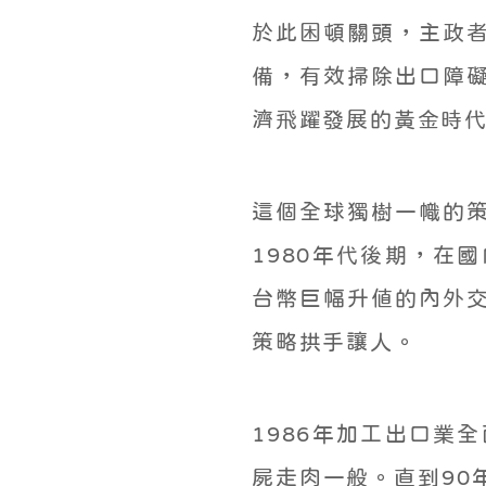
於此困頓關頭，主政
備，有效掃除出口障
濟飛躍發展的黃金時
這個全球獨樹一幟的
1980年代後期，在
台幣巨幅升值的內外
策略拱手讓人。
1986年加工出口業
屍走肉一般。直到90