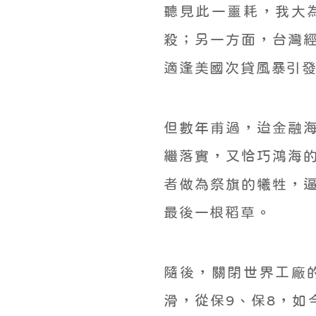
聽見此一噩耗，我大
殺；另一方面，台灣
適逢美國次貸風暴引
但數年甫過，迨金融
繼落實，又恰巧鴻海
者做為祭旗的犧牲，
最後一根稻草。
隨後，關閉世界工廠
滑，從保9、保8，如