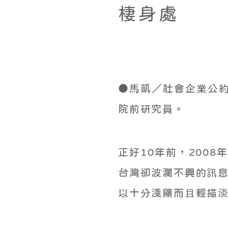
棲身處
●馬凱／社會企業公
院前研究員。
正好10年前，200
台灣卻波瀾不興的訊息
以十分淺顯而且輕描