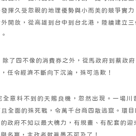
分發揮久受忽視的地理優勢與小而美的競爭實力
對外開放，從高雄到台中到台北港，陸續建立三
乏。
，除了四不像的消費券之外，從馬政府到蔡政
察，任令經濟不斷向下沉淪，殊可浩歎！
完全意料不到的天賜良機，忽然出現。一場川
而且全面的殊死戰，令萬千台商四散逃竄。環目
的政府不知以最大魄力，有規畫、有配套的迎
一舉多贏，主政者就真愚不可及了！